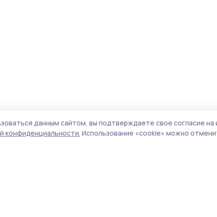
зоваться данным сайтом, вы подтверждаете свое согласие на 
й конфиденциальности.
Использование «cookie» можно отменит
Учредитель и издатель:
ООО «Издательский
Пол
дом «Тамбов»
Сайт
Адрес редакции:
392000, Тамбовская обл.,
cook
г.Тамбов, ш. Моршанское, д.14а
сайт
Номер телефона редакции:
8 (4752) 45-05-
испо
76
нас
Электронная почта редакции:
конф