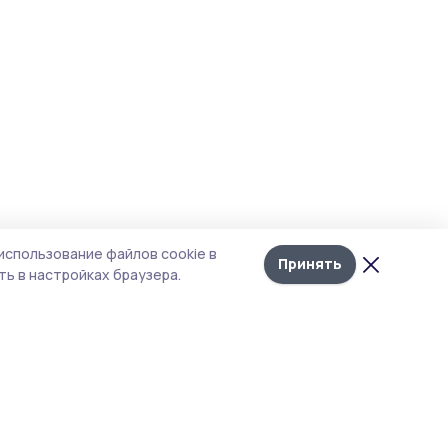
использование файлов cookie в
Принять
ь в настройках браузера.
итика конфиденциальности
 содержит сервисы, использующие
ies. Продолжая пользоваться данным
ом, вы подтверждаете свое согласие на
льзование файлов cookie в соответствии с
тоящим уведомлением и Политикой
иденциальности. Использование «cookie»