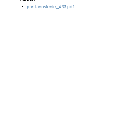
postanovlenie_433.pdf