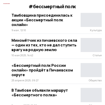
#бессмертный полк
Тамбовщина присоединилась к
акции «Бессмертный полк
онлайн»
9 мая , 12:10
Культура
Миномётчик из пичаевского села
— один из тех, кто не дал ступить
врагу на родную землю
10 мая 2025, 14:42
Статья
«Бессмертный полк России
онлайн» пройдёт в Пичаевском
округе
25 апреля 2025, 09:27
Общество
В Тамбове объявили маршрут
«Бессмертного полка»