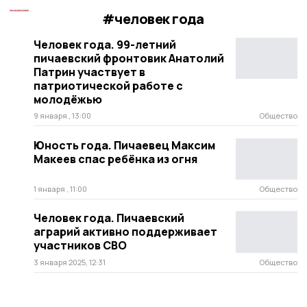
#человек года
Человек года. 99-летний
пичаевский фронтовик Анатолий
Патрин участвует в
патриотической работе с
молодёжью
9 января , 13:00
Общество
Юность года. Пичаевец Максим
Макеев спас ребёнка из огня
1 января , 11:00
Общество
Человек года. Пичаевский
аграрий активно поддерживает
участников СВО
3 января 2025, 12:31
Общество