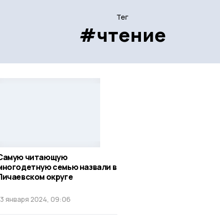
Тег
#чтение
Самую читающую
многодетную семью назвали в
Пичаевском округе
13 января 2024, 09:06