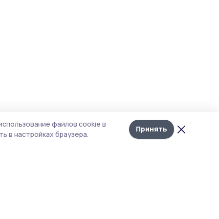
использование файлов cookie в
Принять
ь в настройках браузера.
итика конфиденциальности
 содержит сервисы, использующие
ies. Продолжая пользоваться данным
ом, вы подтверждаете свое согласие на
льзование файлов cookie в соответствии с
тоящим уведомлением и Политикой
иденциальности. Использование «cookie»