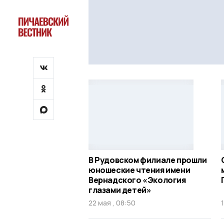
В Рудовском филиале прошли
юношеские чтения имени
Вернадского «Экология
глазами детей»
22 мая , 08:50