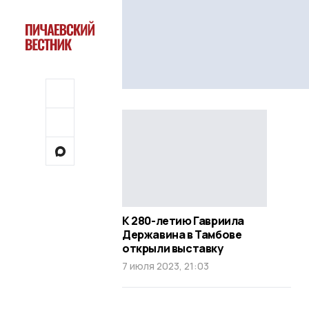
К 280-летию Гавриила
Державина в Тамбове
открыли выставку
7 июля 2023, 21:03