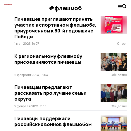
#флешмоб
Пичаевцев приглашают принять
участие в спортивном флешмобе,
приуроченном к 80-й годовщине
Победы
1 мая 2025, 14:27
Спорт
К региональному флешмобу
присоединяются пичаевцы
6 февраля 2024, 15:04
Общество
Пичаевцам предлагают
рассказать про лучшие семьи
округа
2 февраля 2024, 11:13
Общество
Пичаевцы поддержали
российских воинов флешмобом