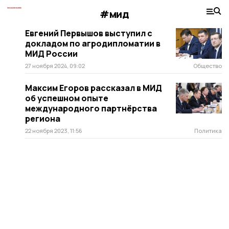
#мид
Евгений Первышов выступил с
докладом по агродипломатии в
МИД России
27 ноября 2024, 09:02
Общество
Максим Егоров рассказал в МИД
об успешном опыте
международного партнёрства
региона
22 ноября 2023, 11:56
Политика