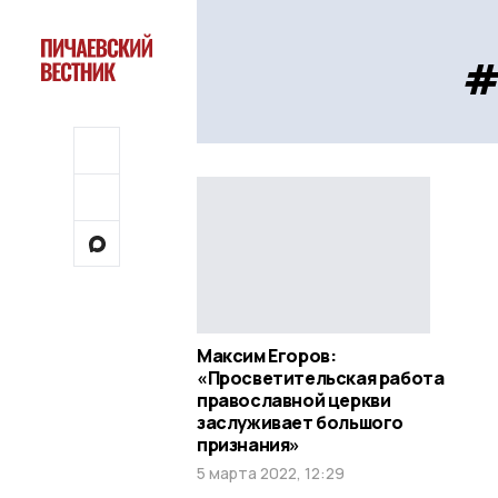
#
Максим Егоров:
«Просветительская работа
православной церкви
заслуживает большого
признания»
5 марта 2022, 12:29