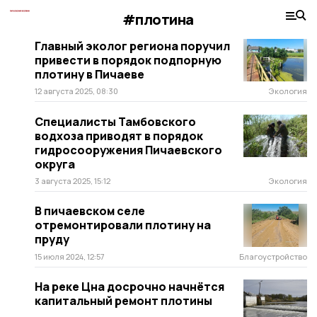
#плотина
Главный эколог региона поручил
привести в порядок подпорную
плотину в Пичаеве
12 августа 2025, 08:30
Экология
Специалисты Тамбовского
водхоза приводят в порядок
гидросооружения Пичаевского
округа
3 августа 2025, 15:12
Экология
В пичаевском селе
отремонтировали плотину на
пруду
15 июля 2024, 12:57
Благоустройство
На реке Цна досрочно начнётся
капитальный ремонт плотины