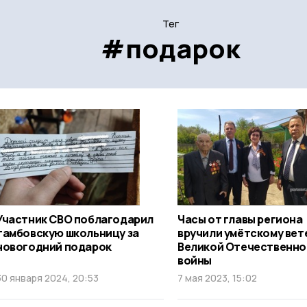
Тег
#подарок
Участник СВО поблагодарил
Часы от главы региона
тамбовскую школьницу за
вручили умётскому вет
новогодний подарок
Великой Отечественно
войны
30 января 2024, 20:53
7 мая 2023, 15:02