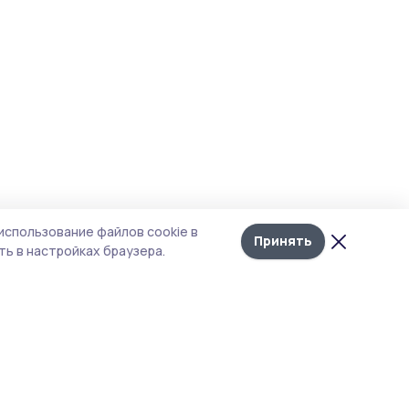
использование файлов cookie в
Принять
ь в настройках браузера.
итика конфиденциальности
 содержит сервисы, использующие
ies. Продолжая пользоваться данным
ом, вы подтверждаете свое согласие на
льзование файлов cookie в соответствии с
тоящим уведомлением и Политикой
иденциальности. Использование «cookie»