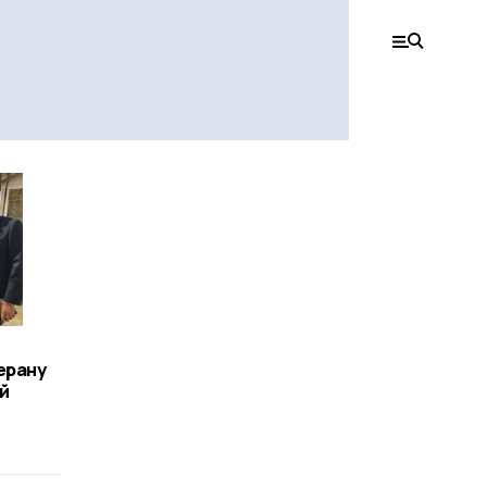
ерану
й