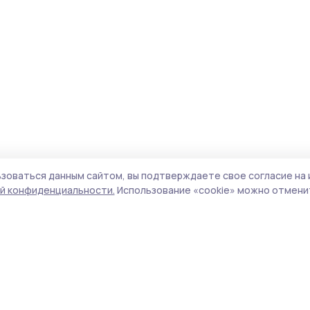
зоваться данным сайтом, вы подтверждаете свое согласие на 
й конфиденциальности.
Использование «cookie» можно отменит
Учредитель и издатель:
ООО «Издательский
Пол
дом «Тамбов»
Сайт
Адрес редакции:
392000, Тамбовская обл.,
cook
г.Тамбов, ш. Моршанское, д.14а
сайт
Номер телефона редакции:
8 (4752) 45-05-
испо
76
нас
Электронная почта редакции:
конф