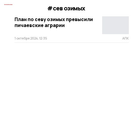
#сев озимых
План по севу озимых превысили
пичаевские аграрии
1 октября 2024, 12:35
АПК