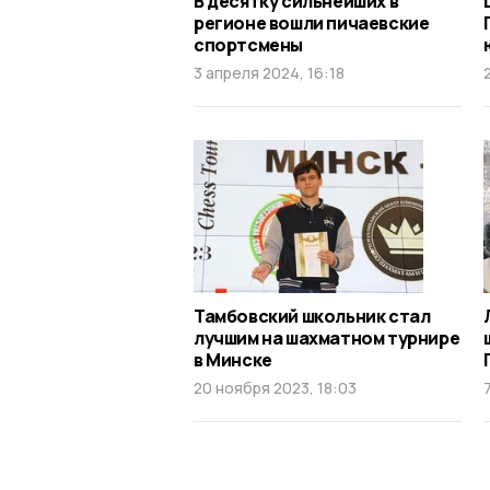
В десятку сильнейших в
регионе вошли пичаевские
спортсмены
3 апреля 2024, 16:18
Тамбовский школьник стал
лучшим на шахматном турнире
в Минске
20 ноября 2023, 18:03