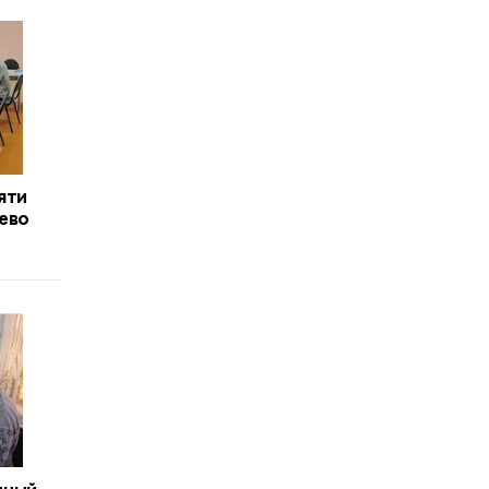
яти
аево