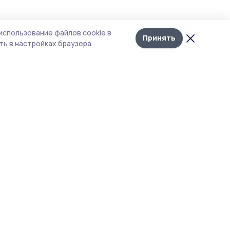
использование файлов cookie в
Принять
ь в настройках браузера.
итика конфиденциальности
 содержит сервисы, использующие
ies. Продолжая пользоваться данным
ом, вы подтверждаете свое согласие на
льзование файлов cookie в соответствии с
тоящим уведомлением и Политикой
иденциальности. Использование «cookie»
о отменить в настройках браузера.
 материалы сайта защищены законом об
рских правах. При полном или частичном
ировании материалов наличие активной
перссылки на источник
s://gazetapichaevo.ru
и указание автора
ательно.
акция не несет ответственности за
товерность информации в рекламных
явлениях.