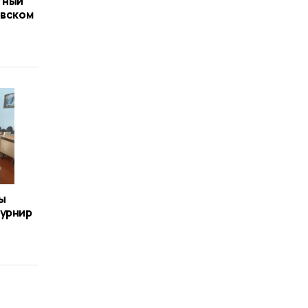
тный
евском
ы
турнир