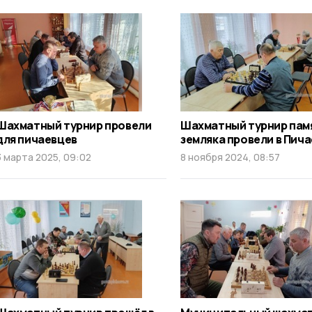
Шахматный турнир провели
Шахматный турнир пам
для пичаевцев
земляка провели в Пич
3 марта 2025, 09:02
8 ноября 2024, 08:57