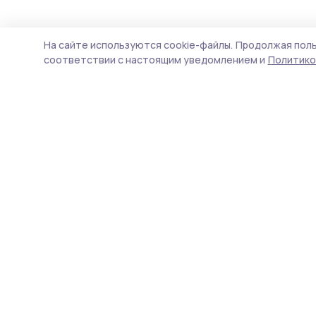
На сайте используются cookie-файлы.
Продолжая поль
соответствии с настоящим уведомлением и
Политико
Пичаевский вестник
Новости
Истории
Карточки
Фотогалереи
Проекты
Новости компаний
Документы НПА
Объявления
Подписка на газету