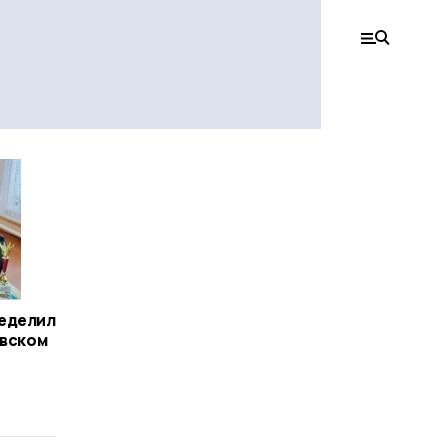
еделил
евском