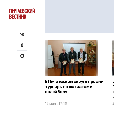
В Пичаевском округе прошли
турниры по шахматам и
волейболу
17 мая , 17:16