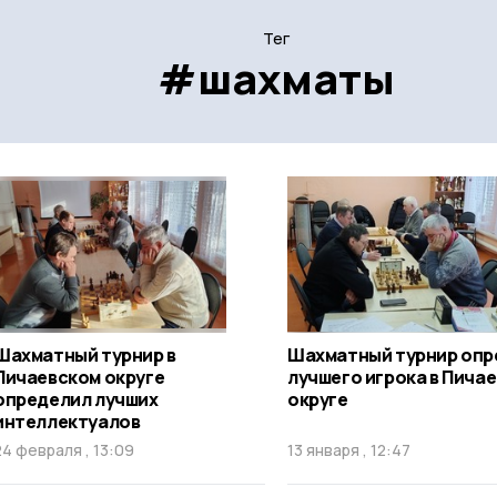
Тег
#шахматы
Шахматный турнир в
Шахматный турнир опр
Пичаевском округе
лучшего игрока в Пича
определил лучших
округе
интеллектуалов
24 февраля , 13:09
13 января , 12:47