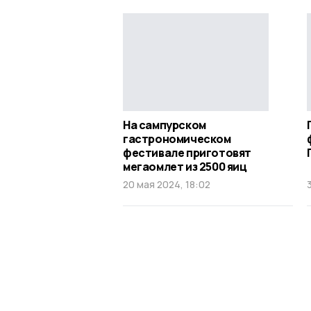
На сампурском
гастрономическом
фестивале приготовят
мегаомлет из 2500 яиц
20 мая 2024, 18:02