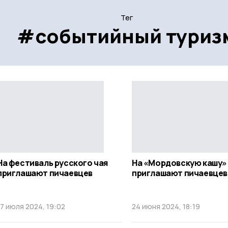
Тег
#событийный туриз
На фестиваль русского чая
На «Мордовскую кашу»
приглашают пичаевцев
приглашают пичаевцев
17 июля 2024, 19:02
24 июня 2024, 18:19