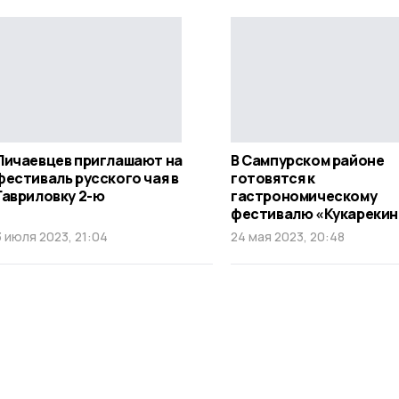
Пичаевцев приглашают на
В Сампурском районе
фестиваль русского чая в
готовятся к
Гавриловку 2-ю
гастрономическому
фестивалю «Кукареки
3 июля 2023, 21:04
24 мая 2023, 20:48