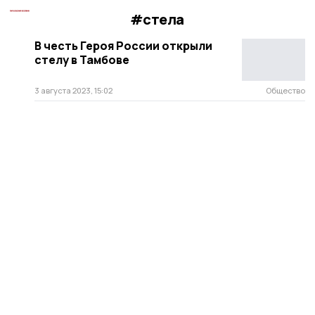
#стела
В честь Героя России открыли
стелу в Тамбове
3 августа 2023, 15:02
Общество