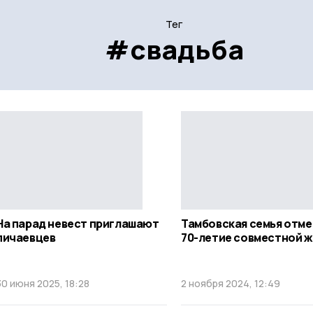
Тег
#свадьба
На парад невест приглашают
Тамбовская семья отм
пичаевцев
70-летие совместной ж
30 июня 2025, 18:28
2 ноября 2024, 12:49