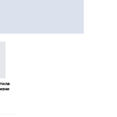
етила
изни