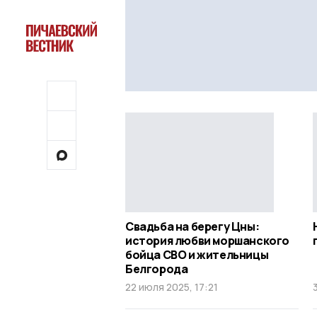
Свадьба на берегу Цны:
история любви моршанского
бойца СВО и жительницы
Белгорода
22 июля 2025, 17:21