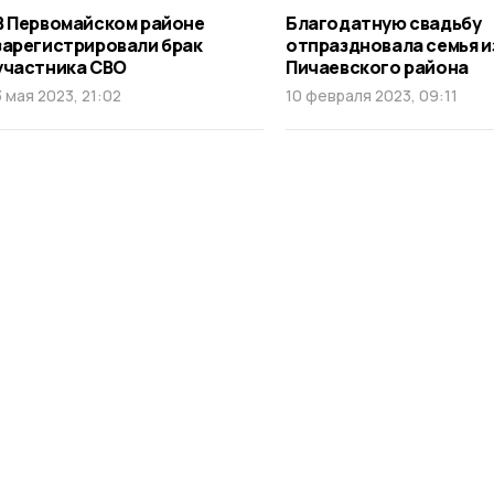
В Первомайском районе
Благодатную свадьбу
зарегистрировали брак
отпраздновала семья и
участника СВО
Пичаевского района
3 мая 2023, 21:02
10 февраля 2023, 09:11