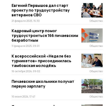
Евгений Первышов дал старт
проекту по трудоустройству
ветеранов СВО
21 февраля 2025, 15:30
Общество
Кадровый центр помог
трудоустроиться 166 пичаевским
безработным
11 февраля 2025, 09:01
Общество
К всероссийской «Неделе без
турникетов» присоединилась
тамбовская молодёжь
16 октября 2024, 09:02
Общество
Пичаевские школьники получат
первую зарплату
10 июня 2024, 17:47
Общество