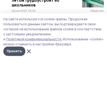
летом трудоустроит 60
школьников
22 мая 2023, 09:02
Общество
На сайте используются cookie-файлы.
Продолжая
В летний период служба
пользоваться данным сайтом, вы подтверждаете свое
занятости трудоустроит более
согласие на использование файлов cookie в соответствии
3,7 тысячи школьников
с настоящим уведомлением
18 мая 2023, 11:53
Общество
и
Политикой конфиденциальности.
Использование «cookie»
можно отменить в настройках браузера.
Служба занятости Пичаевского
района летом трудоустроит 38
Принять
школьников
31 мая 2022, 10:32
Общество
В 2021 году служба занятости
Пичаевского района
трудоустроила 248 человек
16 января 2022, 10:32
Общество
Пичаевская служба занятости
трудоустроила за этот год 80 %
обратившихся