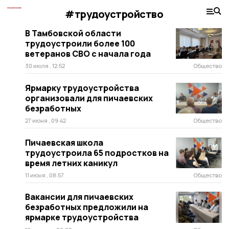
#трудоустройство
В Тамбовской области
трудоустроили более 100
ветеранов СВО с начала года
30 июля , 12:52
Общество
Ярмарку трудоустройства
организовали для пичаевских
безработных
27 июня , 09:42
Общество
Пичаевская школа
трудоустроила 65 подростков на
время летних каникул
11 июня , 08:57
Общество
Вакансии для пичаевских
безработных предложили на
ярмарке трудоустройства