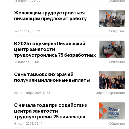
18 апреля , 09:02
Общество
Желающим трудоустроиться
пичаевцам предложат работу
14 апреля , 08:52
Общество
В 2025 году через Пичаевский
центр занятости
трудоустроились 75 безработных
18 января , 15:08
Общество
Семь тамбовских врачей
получили миллионные выплаты
26 сентября 2025, 17:55
Здравоохранение
С начала года при содействии
центра занятости
трудоустроены 25 пичаевцев
9 июля 2025, 09:14
Общество