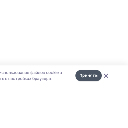
использование файлов cookie в
Принять
ь в настройках браузера.
итика конфиденциальности
 содержит сервисы, использующие
ies. Продолжая пользоваться данным
ом, вы подтверждаете свое согласие на
льзование файлов cookie в соответствии с
тоящим уведомлением и Политикой
иденциальности. Использование «cookie»