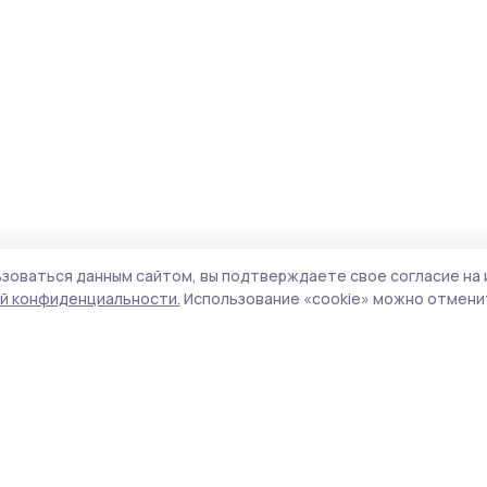
зоваться данным сайтом, вы подтверждаете свое согласие на 
й конфиденциальности.
Использование «cookie» можно отменит
Учредитель и издатель:
ООО «Издательский
Пол
дом «Тамбов»
Сайт
Адрес редакции:
392000, Тамбовская обл.,
cook
г.Тамбов, ш. Моршанское, д.14а
сайт
Номер телефона редакции:
8 (4752) 45-05-
испо
76
нас
Электронная почта редакции:
конф