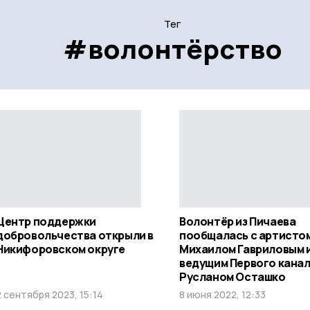
Тег
#волонтёрство
Центр поддержки
Волонтёр из Пичаева
добровольчества открыли в
пообщалась с артисто
Никифоровском округе
Михаилом Гавриловым 
ведущим Первого кана
Русланом Осташко
2 сентября 2023, 15:14
8 июня 2022, 12:33