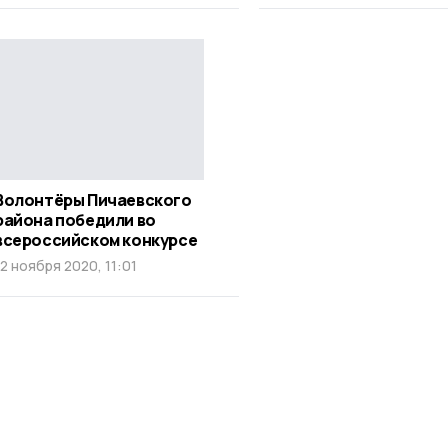
Волонтёры Пичаевского
района победили во
всероссийском конкурсе
12 ноября 2020, 11:01