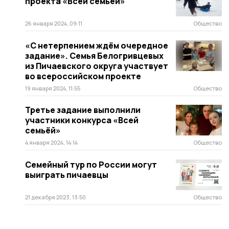
проекта «Всей семьёй»
26 января 2024, 09:11
Общество
«С нетерпением ждём очередное
задание». Семья Белогривцевых
из Пичаевского округа участвует
во всероссийском проекте
19 января 2024, 11:55
Общество
Третье задание выполнили
участники конкурса «Всей
семьёй»
4 января 2024, 14:14
Общество
Семейный тур по России могут
выиграть пичаевцы
21 декабря 2023, 13:50
Общество