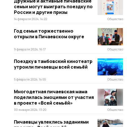
Дружные и активные пичаевские
семьи могут выиграть поездку по
России и другие призы
14 февраля 2024, 14:22
Общество
Год семьи торжественно
открыли в Пичаевском округе
9 февраля 2024, 16:17
Общество
Поездку в тамбовский кинотеатр
утроили пичаевцы всей семьёй
5 февраля 2024, 14:55
Общество
Многодетная пичаевская мама
поделилась эмоциями от участия
в проекте «Всей семьёй»
30 января 2024, 13:20
Общество
Пичаевцы увлеклись заданиями