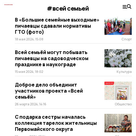
#всей семьей
В «Большие семейные выходные»
пичаевцы сдавали нормативы
ГТО (фото)
18 мая 2024, 15:08
Спорт
Всей семьёй могут побывать
пичаевцы на садоводческом
празднике в наукограде
15 мая 2024, 18:02
Культура
Доброе дело объединит
участников проекта «Всей
семьёй»
26 марта 2024, 14:16
Общество
С подарка сестры началась
коллекция тарелок жительницы
Первомайского округа