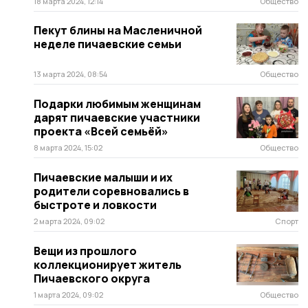
18 марта 2024, 12:14
Общество
Пекут блины на Масленичной
неделе пичаевские семьи
13 марта 2024, 08:54
Общество
Подарки любимым женщинам
дарят пичаевские участники
проекта «Всей семьёй»
8 марта 2024, 15:02
Общество
Пичаевские малыши и их
родители соревновались в
быстроте и ловкости
2 марта 2024, 09:02
Спорт
Вещи из прошлого
коллекционирует житель
Пичаевского округа
1 марта 2024, 09:02
Общество