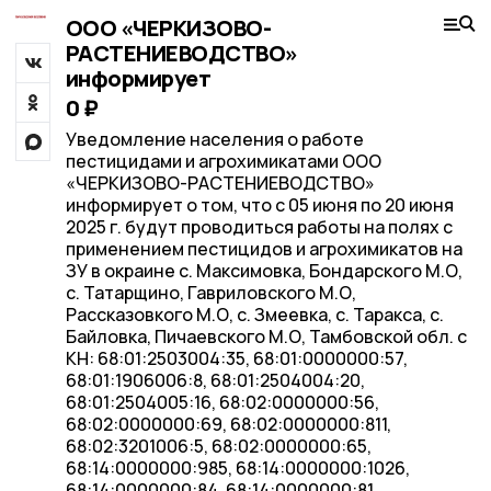
ООО «ЧЕРКИЗОВО-
РАСТЕНИЕВОДСТВО»
информирует
0 ₽
Уведомление населения о работе
пестицидами и агрохимикатами ООО
«ЧЕРКИЗОВО-РАСТЕНИЕВОДСТВО»
информирует о том, что с 05 июня по 20 июня
2025 г. будут проводиться работы на полях с
применением пестицидов и агрохимикатов на
ЗУ в окраине с. Максимовка, Бондарского М.О,
с. Татарщино, Гавриловского М.О,
Рассказовкого М.О, с. Змеевка, с. Таракса, с.
Байловка, Пичаевского М.О, Тамбовской обл. с
КН: 68:01:2503004:35, 68:01:0000000:57,
68:01:1906006:8, 68:01:2504004:20,
68:01:2504005:16, 68:02:0000000:56,
68:02:0000000:69, 68:02:0000000:811,
68:02:3201006:5, 68:02:0000000:65,
68:14:0000000:985, 68:14:0000000:1026,
68:14:0000000:84, 68:14:0000000:81,