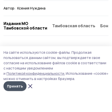
Автор:
Ксения Нуждина
Издания МО
Тамбовская область
Бонд
Тамбовской области
Культура
23 июня , 08:44
На сайте используются cookie-файлы.
Продолжая
День молодёжи в Пичаеве встретят
пользоваться данным сайтом, вы подтверждаете свое
праздником, музыкой и наградами
согласие на использование файлов cookie в соответствии
с настоящим уведомлением
В воскресенье, 28 июня, центральная площадь села
и
Политикой конфиденциальности.
Использование «cookie»
станет главной точкой притяжения для молодёжи и
можно отменить в настройках браузера.
всех, кто хочет весело провести вечер. В программе —
чествование медалистов, награждение самых
Принять
активных, выступления творческих коллективов и
зажигательная дискотека.