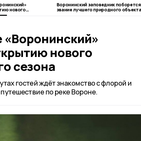
оронинский»
Воронинский заповедник поборется
ытию нового
звание лучшего природного объект
езона
России
е «Воронинский»
открытию нового
го сезона
утах гостей ждёт знакомство с флорой и
 путешествие по реке Вороне.