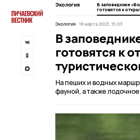
Экология
В заповеднике «В
готовятся к откр
туристического с
Экология
18 марта 2023, 15:03
В заповедник
готовятся к 
туристическо
На пеших и водных маршр
фауной, а также лодочное