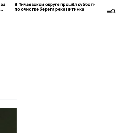
 за
В Пичаевском округе прошёл субботник
Пичаевски
а
по очистке берега реки Питимка
вырастить 