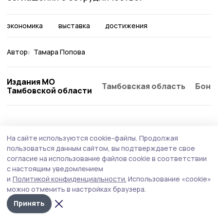
экономика
выставка
достижения
Автор:
Тамара Попова
Издания МО
Тамбовская область
Бонд
Тамбовской области
Экономика
24 июня , 16:57
На сайте используются cookie-файлы.
Продолжая
На «Роснефти» в Тамбовской области
пользоваться данным сайтом, вы подтверждаете свое
ввели временные ограничения на продажу
согласие на использование файлов cookie в соответствии
с настоящим уведомлением
топлива
и
Политикой конфиденциальности.
Использование «cookie»
С 26 июня в трёх регионах, включая Тамбовскую
можно отменить в настройках браузера.
область, введены временные ограничения. Решение
Принять
принято из-за ажиотажного спроса и перебоев с
поставками. Власти призвали жителей не паниковать.