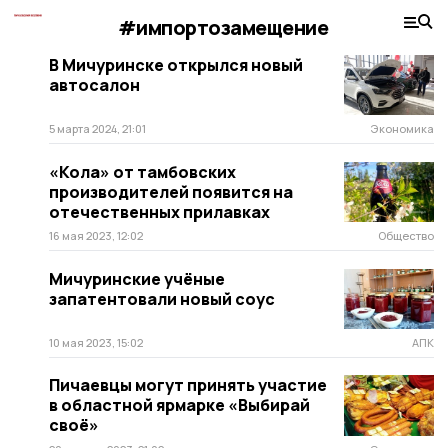
#импортозамещение
В Мичуринске открылся новый
автосалон
5 марта 2024, 21:01
Экономика
«Кола» от тамбовских
производителей появится на
отечественных прилавках
16 мая 2023, 12:02
Общество
Мичуринские учёные
запатентовали новый соус
10 мая 2023, 15:02
АПК
Пичаевцы могут принять участие
в областной ярмарке «Выбирай
своё»