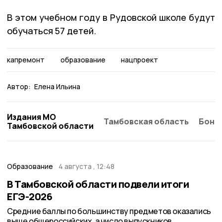
В этом учебном году в Рудовской школе будут
обучаться 57 детей.
капремонт
образование
нацпроект
Автор:
Елена Ильина
Издания МО
Тамбовская область
Бонд
Тамбовской области
Образование
4 августа , 12:48
В Тамбовской области подвели итоги
ЕГЭ-2026
Средние баллы по большинству предметов оказались
выше общероссийских, а число выпускников,