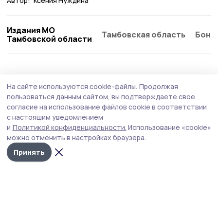
Автор:
Ксения Нуждина
Издания МО
Тамбовская область
Бонд
Тамбовской области
Образование
2 августа , 09:02
На сайте используются cookie-файлы.
Продолжая
Компенсацию на школьную форму могут
пользоваться данным сайтом, вы подтверждаете свое
получить многодетные пичаевцы
согласие на использование файлов cookie в соответствии
с настоящим уведомлением
Заявление на получение денежной выплаты на
и
Политикой конфиденциальности.
Использование «cookie»
приобретение школьной формы можно подавать раз в
можно отменить в настройках браузера.
три года.
Принять