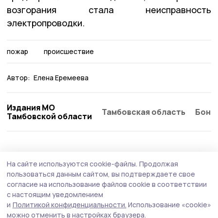
возгорания стала неисправность
электропроводки.
пожар
происшествие
Автор:
Елена Еремеева
Издания МО
Тамбовская область
Бонд
Тамбовской области
Происшествие
23 июля , 12:48
На сайте используются cookie-файлы.
Продолжая
С начала купального сезона в Тамбовской
пользоваться данным сайтом, вы подтверждаете свое
области утонули 10 человек
согласие на использование файлов cookie в соответствии
с настоящим уведомлением
Среди погибших — двое сапбордистов, катавшихся без
и
Политикой конфиденциальности.
Использование «cookie»
жилетов. Всего с начала сезона зафиксировано 10
можно отменить в настройках браузера.