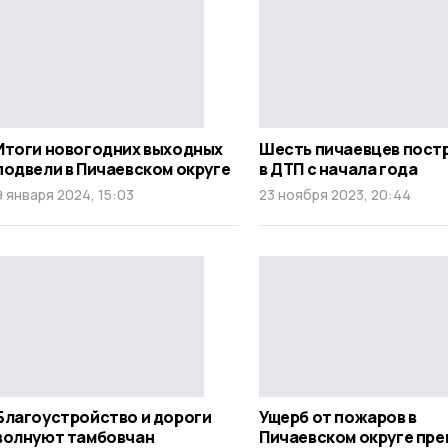
Итоги новогодних выходных
Шесть пичаевцев пост
подвели в Пичаевском округе
в ДТП с начала года
9 января 2024, 15:03
23 ноября 2023, 20:44
Благоустройство и дороги
Ущерб от пожаров в
волнуют тамбовчан
Пичаевском округе пр