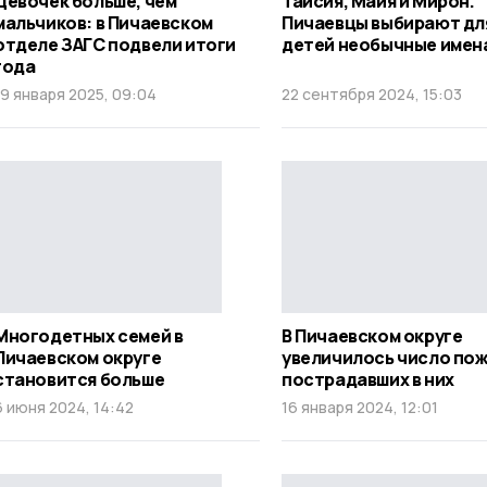
Девочек больше, чем
Таисия, Майя и Мирон.
мальчиков: в Пичаевском
Пичаевцы выбирают дл
отделе ЗАГС подвели итоги
детей необычные имен
года
19 января 2025, 09:04
22 сентября 2024, 15:03
Многодетных семей в
В Пичаевском округе
Пичаевском округе
увеличилось число пож
становится больше
пострадавших в них
6 июня 2024, 14:42
16 января 2024, 12:01