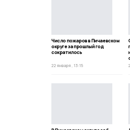
Число пожаров в Пичаевском
округе за прошлый год
сократилось
22 января , 13:15