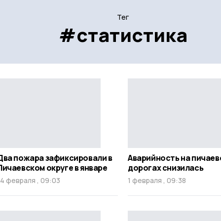
Тег
#статистика
Два пожара зафиксировали в
Аварийность на пичаев
Пичаевском округе в январе
дорогах снизилась
14 февраля , 09:03
1 февраля , 09:38