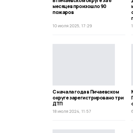
В Пичаевском округе за 6
месяцев произошло 90
пожаров
10 июля 2025, 17:29
С начала года в Пичаевском
округе зарегистрировано три
ДТП
18 июля 2024, 11:57