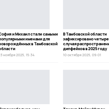
София и Михаил стали самыми
В Тамбовской области
популярными именами для
зафиксировано четыре
новорождённых в Тамбовской
случая распространен
области
дипфейков в 2025 году
23 ноября 2025, 15:34
10 октября 2025, 09:01