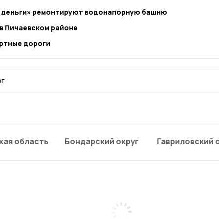
е деньги» ремонтируют водонапорную башню
в Пичаевском районе
ртные дороги
ог
кая область
Бондарский округ
Гавриловский 