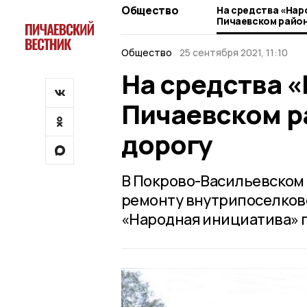
Общество
На средства «Нар
Пичаевском райо
дорогу
Общество
25 сентября 2021, 11:10
На средства 
Пичаевском р
дорогу
В Покрово-Васильевском 
ремонту внутрипоселково
«Народная инициатива» 