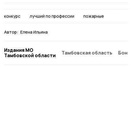
конкурс
лучший по профессии
пожарные
Автор:
Елена Ильина
Издания МО
Тамбовская область
Бонд
Тамбовской области