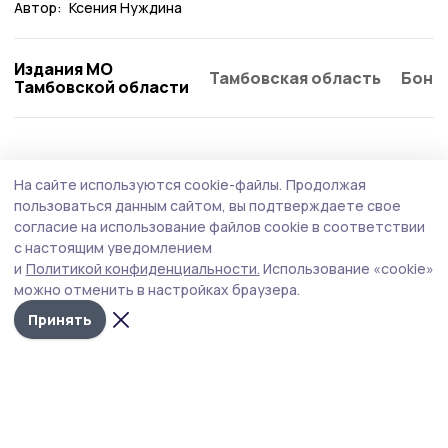
Автор:
Ксения Нуждина
Издания МО
Тамбовская область
Бонд
Тамбовской области
Общество
Вчера, 08:17
На сайте используются cookie-файлы.
Продолжая
Пичаевцам напомнили правила
пользоваться данным сайтом, вы подтверждаете свое
безопасности на воде
согласие на использование файлов cookie в соответствии
с настоящим уведомлением
С наступлением купального сезона многие стремятся
и
Политикой конфиденциальности.
Использование «cookie»
провести выходные у воды. Свежий воздух, солнце и
можно отменить в настройках браузера.
купание — это не только удовольствие, но и
возможность укрепить здоровье. Однако отдых у воды
Принять
может быть связан с серьёзными рисками.