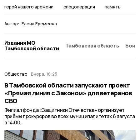
герой нашего времени
спецоперация
память
Автор:
Елена Еремеева
Издания МО
Тамбовская область
Бонд
Тамбовской области
Общество
Вчера, 18:23
В Тамбовской области запускают проект
«Прямая линия с Законом» для ветеранов
СВО
Филиал фонда «Защитники Отечества» организует
приёмы прокуроров во всех муниципалитетах 6 августа
в 14:00.