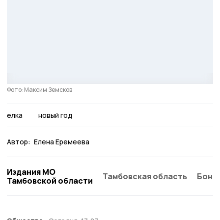
Фото: Максим Земсков
елка
новый год
Автор:
Елена Еремеева
Издания МО
Тамбовская область
Бонд
Тамбовской области