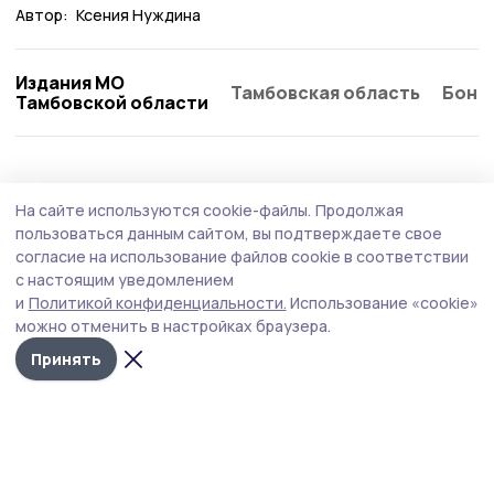
Автор:
Ксения Нуждина
Издания МО
Тамбовская область
Бонд
Тамбовской области
Общество
Сегодня, 08:21
На сайте используются cookie-файлы.
Продолжая
Функциональные вещи из искусственного
пользоваться данным сайтом, вы подтверждаете свое
ротанга создаёт жительница Пичаева
согласие на использование файлов cookie в соответствии
с настоящим уведомлением
Татьяна Шамаева своими руками изготавливает кашпо,
и
Политикой конфиденциальности.
Использование «cookie»
корзинки, подставки для растений, интерьерные
можно отменить в настройках браузера.
украшения, которые делают дом и прилегающую
территорию уютнее и красивее.
Принять