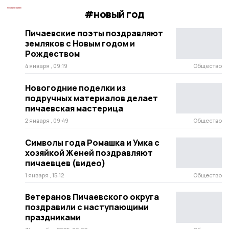
#новый год
Пичаевские поэты поздравляют
земляков с Новым годом и
Рождеством
4 января , 09:19
Общество
Новогодние поделки из
подручных материалов делает
пичаевская мастерица
2 января , 09:49
Общество
Символы года Ромашка и Умка с
хозяйкой Женей поздравляют
пичаевцев (видео)
1 января , 15:12
Общество
Ветеранов Пичаевского округа
поздравили с наступающими
праздниками