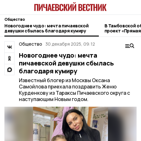
Общество
Новогоднее чудо: мечта пичаевской
В Тамбовской о
девушки сбылась благодаря кумиру
проект «Прямая
ветеранов СВО
Общество
30 декабря 2025, 09:12
Новогоднее чудо: мечта
пичаевской девушки сбылась
благодаря кумиру
Известный блогер из Москвы Оксана
Самойлова приехала поздравить Женю
Курденкову из Тараксы Пичаевского округа с
наступающим Новым годом.