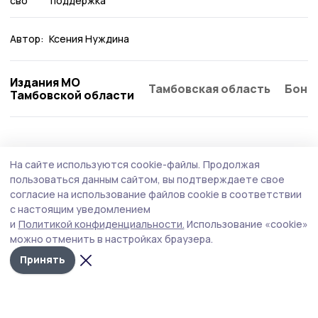
сво
поддержка
Автор:
Ксения Нуждина
Издания МО
Тамбовская область
Бонд
Тамбовской области
Общество
Вчера, 13:02
На сайте используются cookie-файлы.
Продолжая
За полгода мошенники пытались
пользоваться данным сайтом, вы подтверждаете свое
дозвониться до тамбовчан более семи
согласие на использование файлов cookie в соответствии
с настоящим уведомлением
миллионов раз
и
Политикой конфиденциальности.
Использование «cookie»
Чаще всего злоумышленники звонили пенсионерам с
можно отменить в настройках браузера.
доходом до 30 тысяч рублей и женщинам 45–54 лет.
Принять
Основные схемы — звонки от имени соцслужб,
госорганов и курьеров.