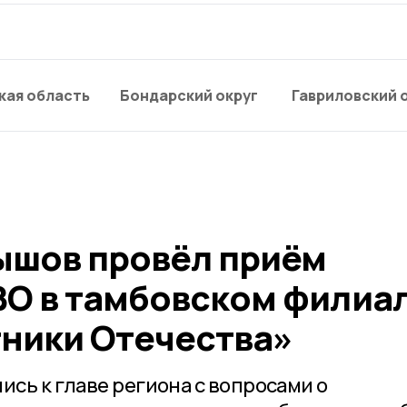
кая область
Бондарский округ
Гавриловский 
ышов провёл приём
ВО в тамбовском филиа
ники Отечества»
ись к главе региона с вопросами о