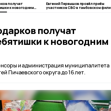
рков получат
Евгений Первышов провёл приём
ишки к новогодним
участников СВО в тамбовском фили
фонда «Защитники Отечества»
одарков получат
ебятишки к новогодним
понсоры и администрация муниципалитета
ей Пичаевского округа до 16 лет.