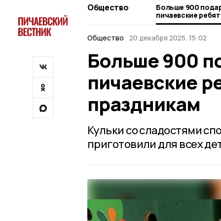
Общество
Больше 900 пода
пичаевские ребят
праздникам
Общество
20 декабря 2025, 15:02
Больше 900 п
пичаевские р
праздникам
Кульки со сладостями с
приготовили для всех дет