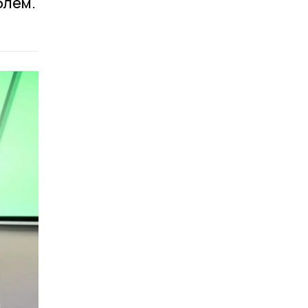
блем.