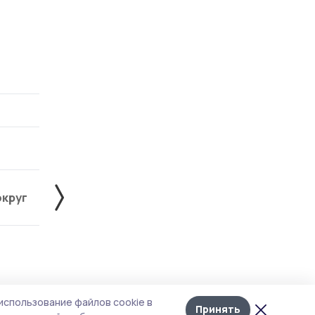
округ
Жердевский округ
Знаменский округ
Лента
10
использование файлов cookie в
новостей
Принять