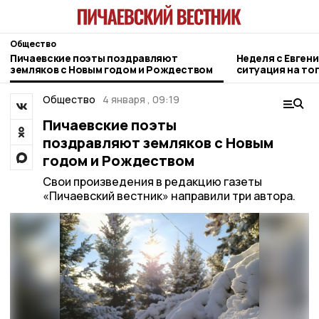
Общество
Пичаевские поэты поздравляют
Неделя с Евген
земляков с Новым годом и Рождеством
ситуация на то
городе и приор
Общество
4 января , 09:19
Пичаевские поэты
поздравляют земляков с Новым
годом и Рождеством
Свои произведения в редакцию газеты
«Пичаевский вестник» направили три автора.