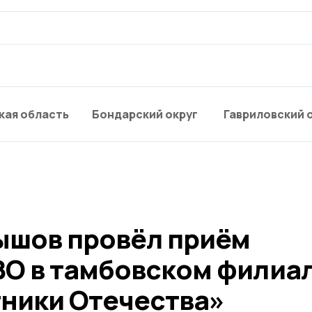
кая область
Бондарский округ
Гавриловский 
ышов провёл приём
ВО в тамбовском филиа
ники Отечества»