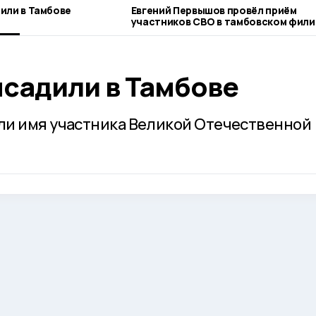
или в Тамбове
Евгений Первышов провёл приём
участников СВО в тамбовском фили
фонда «Защитники Отечества»
ысадили в Тамбове
ли имя участника Великой Отечественной