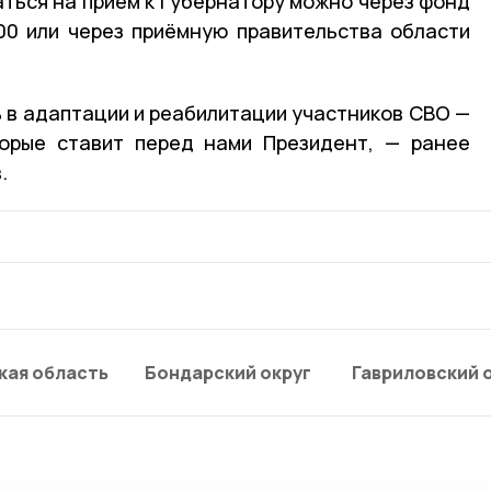
аться на приём к губернатору можно через фонд
00 или через приёмную правительства области
 в адаптации и реабилитации участников СВО —
торые ставит перед нами Президент, — ранее
.
кая область
Бондарский округ
Гавриловский 