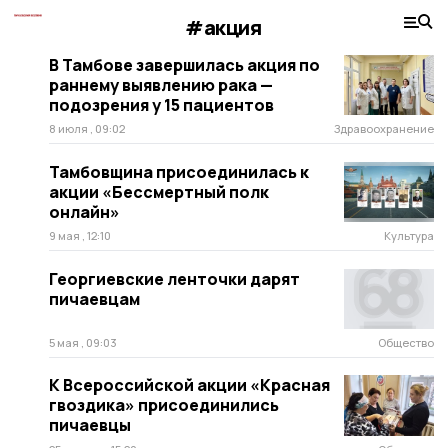
#акция
В Тамбове завершилась акция по
раннему выявлению рака —
подозрения у 15 пациентов
8 июля , 09:02
Здравоохранение
Тамбовщина присоединилась к
акции «Бессмертный полк
онлайн»
9 мая , 12:10
Культура
Георгиевские ленточки дарят
пичаевцам
5 мая , 09:03
Общество
К Всероссийской акции «Красная
гвоздика» присоединились
пичаевцы