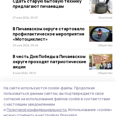
Сдать старую бытовую технику
предлагают пичаевцам
27 мая 2024, 20:53
Экология
В Пичаевском округе стартовало
профилактическое мероприятие
«Мотоциклист»
23 мая 2024, 08:46
Общество
В честь Дня Победы в Пичаевском
округе проходят патриотические
акции
8 мая 2024, 08:51
Общество
«Паровоз Победы» встретили
На сайте используются cookie-файлы.
Продолжая
пичаевцы
пользоваться данным сайтом, вы подтверждаете свое
согласие на использование файлов cookie в соответствии
6 мая 2024, 09:05
Общество
с настоящим уведомлением
и
Политикой конфиденциальности.
Использование «cookie»
К областной акции «Стена
можно отменить в настройках браузера.