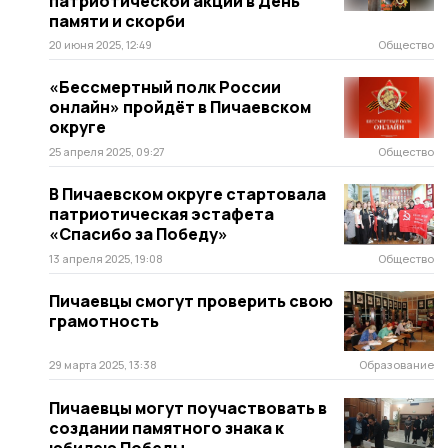
патриотической акции в День
памяти и скорби
20 июня 2025, 12:49
Общество
«Бессмертный полк России
онлайн» пройдёт в Пичаевском
округе
25 апреля 2025, 09:27
Общество
В Пичаевском округе стартовала
патриотическая эстафета
«Спасибо за Победу»
13 апреля 2025, 19:08
Общество
Пичаевцы смогут проверить свою
грамотность
29 марта 2025, 13:38
Образование
Пичаевцы могут поучаствовать в
создании памятного знака к
юбилею Победы