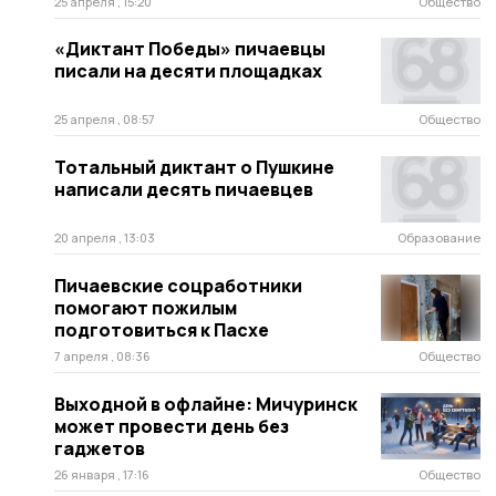
25 апреля , 15:20
Общество
«Диктант Победы» пичаевцы
писали на десяти площадках
25 апреля , 08:57
Общество
Тотальный диктант о Пушкине
написали десять пичаевцев
20 апреля , 13:03
Образование
Пичаевские соцработники
помогают пожилым
подготовиться к Пасхе
7 апреля , 08:36
Общество
Выходной в офлайне: Мичуринск
может провести день без
гаджетов
26 января , 17:16
Общество