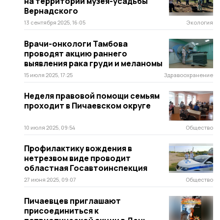
на территории музея-усадьбы
Вернадского
13 сентября 2025, 16:05
Экология
Врачи-онкологи Тамбова
проводят акцию раннего
выявления рака груди и меланомы
15 июля 2025, 17:25
Здравоохранение
Неделя правовой помощи семьям
проходит в Пичаевском округе
10 июля 2025, 09:54
Общество
Профилактику вождения в
нетрезвом виде проводит
областная Госавтоинспекция
27 июня 2025, 09:07
Общество
Пичаевцев приглашают
присоединиться к