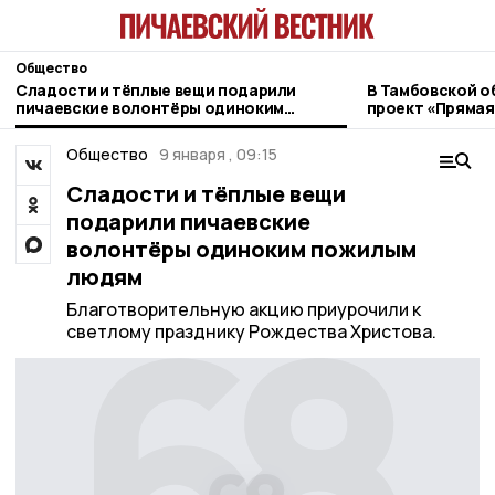
Общество
Сладости и тёплые вещи подарили
В Тамбовской о
пичаевские волонтёры одиноким
проект «Прямая
пожилым людям
ветеранов СВО
Общество
9 января , 09:15
Сладости и тёплые вещи
подарили пичаевские
волонтёры одиноким пожилым
людям
Благотворительную акцию приурочили к
светлому празднику Рождества Христова.