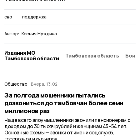
сво
поддержка
Автор:
Ксения Нуждина
Издания МО
Тамбовская область
Бонд
Тамбовской области
Общество
Вчера, 13:02
За полгода мошенники пытались
дозвониться до тамбовчан более семи
миллионов раз
Чаще всего злоумышленники звонили пенсионерам с
доходом до 30 тысяч рублей и женщинам 45–54 лет.
Основные схемы — звонки от имени соцслужб,
госорганов и курьеров.