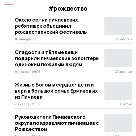
#рождество
Около сотни пичаевских
ребятишек объединил
рождественский фестиваль
10 января , 13:16
Общество
Сладости и тёплые вещи
подарили пичаевские волонтёры
одиноким пожилым людям
9 января , 09:15
Общество
Жизнь с Богом в сердце: дети и
вера в большой семье Ермаковых
из Пичаева
7 января , 14:33
Статья
Руководители Пичаевского
округа поздравляют пичаевцев с
Рождеством