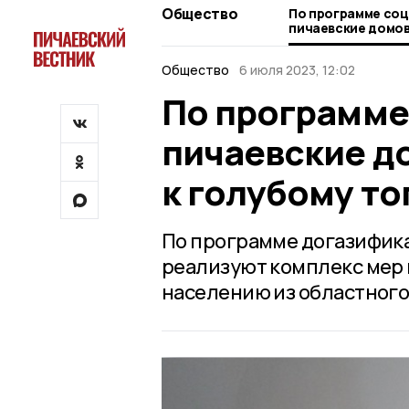
Общество
По программе со
пичаевские домо
к голубому топли
Общество
6 июля 2023, 12:02
По программе
пичаевские д
к голубому то
По программе догазифик
реализуют комплекс мер
населению из областного