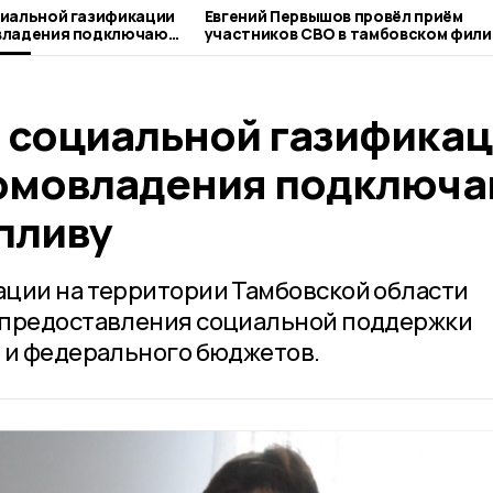
циальной газификации
Евгений Первышов провёл приём
владения подключают
участников СВО в тамбовском фили
ву
фонда «Защитники Отечества»
 социальной газифика
омовладения подключ
пливу
ации на территории Тамбовской области
 предоставления социальной поддержки
 и федерального бюджетов.