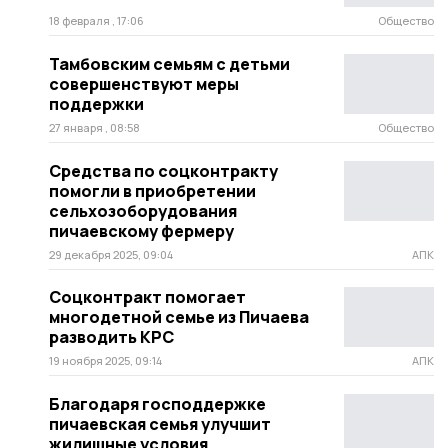
18 февраля , 17:06
Общество
Тамбовским семьям с детьми
совершенствуют меры
поддержки
27 января , 08:58
Общество
Средства по соцконтракту
помогли в приобретении
сельхозоборудования
пичаевскому фермеру
29 декабря 2025, 09:04
АПК
Соцконтракт помогает
многодетной семье из Пичаева
разводить КРС
19 ноября 2025, 09:14
АПК
Благодаря господдержке
пичаевская семья улучшит
жилищные условия