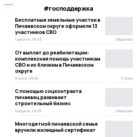
#господдержка
Бесплатные земельные участки в
Пичаевском округе оформили 13
участников СВО
1 августа , 09:03
Общество
От выплат до реабилитации:
комплексная помощь участникам
СВО и их близким в Пичаевском
округе
9 июля , 08:46
Статья
С помощью соцконтракта
пичаевец развивает
строительный бизнес
5 апреля , 09:28
Общество
Многодетной пичаевской семье
вручили жилищный сертификат