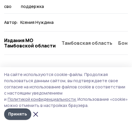
сво
поддержка
Автор:
Ксения Нуждина
Издания МО
Тамбовская область
Бонд
Тамбовской области
Общество
Вчера, 13:02
На сайте используются cookie-файлы.
Продолжая
За полгода мошенники пытались
пользоваться данным сайтом, вы подтверждаете свое
дозвониться до тамбовчан более семи
согласие на использование файлов cookie в соответствии
с настоящим уведомлением
миллионов раз
и
Политикой конфиденциальности.
Использование «cookie»
Чаще всего злоумышленники звонили пенсионерам с
можно отменить в настройках браузера.
доходом до 30 тысяч рублей и женщинам 45–54 лет.
Принять
Основные схемы — звонки от имени соцслужб,
госорганов и курьеров.