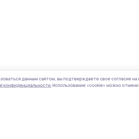
зоваться данным сайтом, вы подтверждаете свое согласие на 
й конфиденциальности.
Использование «cookie» можно отменит
Учредитель и издатель:
ООО «Издательский
Пол
дом «Тамбов»
Сайт
Адрес редакции:
392000, Тамбовская обл.,
cook
г.Тамбов, ш. Моршанское, д.14а
сайт
Номер телефона редакции:
8 (4752) 45-05-
испо
76
нас
Электронная почта редакции:
конф