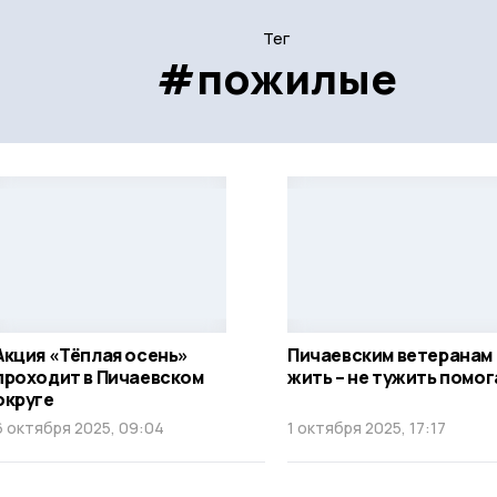
Тег
#пожилые
Акция «Тёплая осень»
Пичаевским ветеранам
проходит в Пичаевском
жить – не тужить помо
округе
6 октября 2025, 09:04
1 октября 2025, 17:17