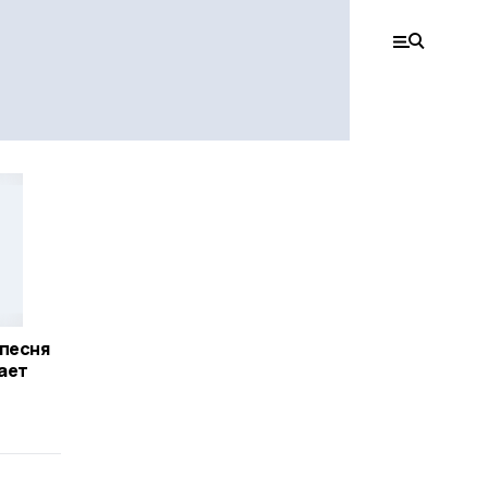
 песня
гает