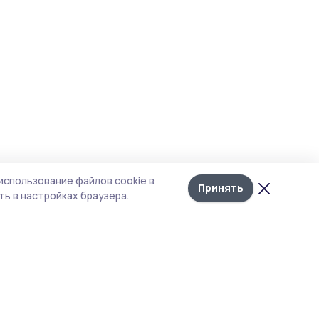
использование файлов cookie в
Принять
ь в настройках браузера.
итика конфиденциальности
 содержит сервисы, использующие
ies. Продолжая пользоваться данным
ом, вы подтверждаете свое согласие на
льзование файлов cookie в соответствии с
тоящим уведомлением и Политикой
иденциальности. Использование «cookie»