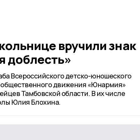
кольнице вручили знак
я доблесть»
аба Всероссийского детско-юношеского
 общественного движения «Юнармия»
йцев Тамбовской области. В их числе
олы Юлия Блохина.