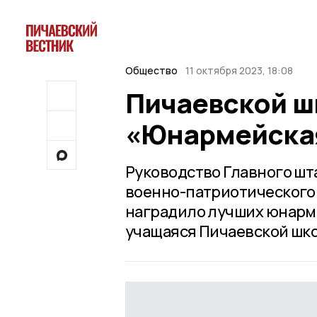
Общество
11 октября 2023, 18:08
Пичаевской ш
«Юнармейска
Руководство Главного шт
военно-патриотического
наградило лучших юнарме
учащаяся Пичаевской шк