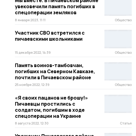
Мы вместе. В Пичаевском районе
увековечили память погибших в
спецоперации земляков
8 января 2023, 11:11
Общество
Участник СВО встретился с
пичаевскими школьниками
15 декабря 2022, 14:39
Общество
Память воинов-тамбовчан,
погибших на Северном Кавказе,
почтили в Пичаевском районе
25 ноября 2022, 12:39
Общество
«Я своих пацанов не брошу!»
Пичаевцы простились с
солдатом, погибшим в ходе
спецоперации на Украине
8 августа 2022, 12:30
Статья