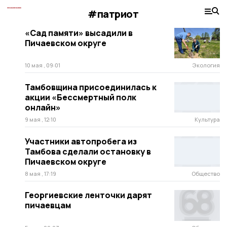
#патриот
«Сад памяти» высадили в
Пичаевском округе
10 мая , 09:01
Экология
Тамбовщина присоединилась к
акции «Бессмертный полк
онлайн»
9 мая , 12:10
Культура
Участники автопробега из
Тамбова сделали остановку в
Пичаевском округе
8 мая , 17:19
Общество
Георгиевские ленточки дарят
пичаевцам