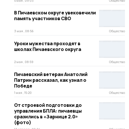
5 мая , 09:03
Общество
В Пичаевском округе увековечили
память участников СВО
3 мая , 08:56
Общество
Уроки мужества проходят в
школах Пичаевского округа
2 мая , 08:59
Общество
Пичаевский ветеран Анатолий
Патрин рассказал, как узнал о
Победе
1 мая , 15:20
Общество
От строевой подготовки до
управления БПЛА: пичаевцы
сразились в «Зарнице 2.0»
(фото)