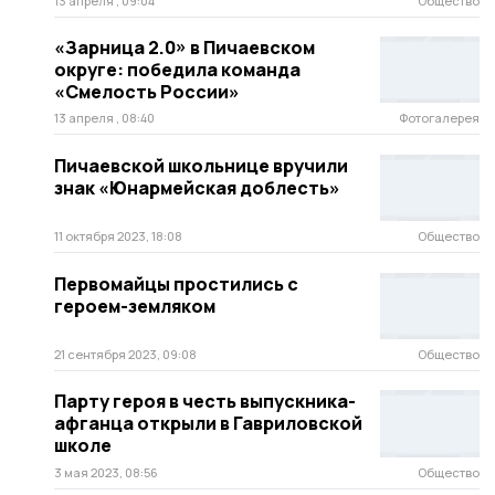
13 апреля , 09:04
Общество
«Зарница 2.0» в Пичаевском
округе: победила команда
«Смелость России»
13 апреля , 08:40
Фотогалерея
Пичаевской школьнице вручили
знак «Юнармейская доблесть»
11 октября 2023, 18:08
Общество
Первомайцы простились с
героем-земляком
21 сентября 2023, 09:08
Общество
Парту героя в честь выпускника-
афганца открыли в Гавриловской
школе
3 мая 2023, 08:56
Общество