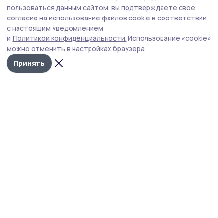
пользоваться данным сайтом, вы подтверждаете свое
согласие на использование файлов cookie в соответствии
с настоящим уведомлением
и
Политикой конфиденциальности.
Использование «cookie»
можно отменить в настройках браузера.
Принять
Пичаевский вестник
Новости
Истории
Карточки
Фотогалереи
Проекты
Новости компаний
Документы НПА
Объявления