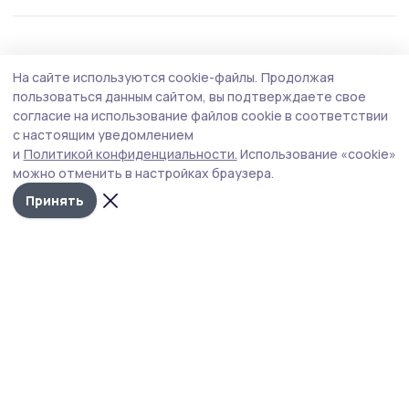
Общество
5 августа , 18:23
На сайте используются cookie-файлы.
Продолжая
В Тамбовской области запускают проект
пользоваться данным сайтом, вы подтверждаете свое
«Прямая линия с Законом» для ветеранов
согласие на использование файлов cookie в соответствии
с настоящим уведомлением
СВО
и
Политикой конфиденциальности.
Использование «cookie»
Филиал фонда «Защитники Отечества» организует
можно отменить в настройках браузера.
приёмы прокуроров во всех муниципалитетах 6 августа
Принять
в 14:00.