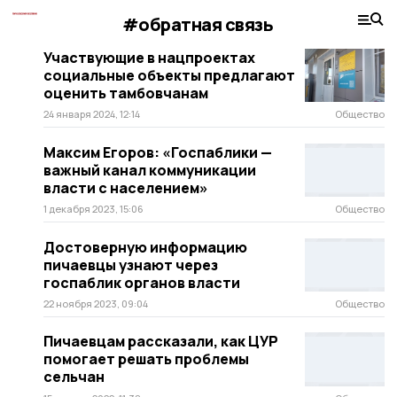
#обратная связь
Участвующие в нацпроектах
социальные объекты предлагают
оценить тамбовчанам
24 января 2024, 12:14
Общество
Максим Егоров: «Госпаблики —
важный канал коммуникации
власти с населением»
1 декабря 2023, 15:06
Общество
Достоверную информацию
пичаевцы узнают через
госпаблик органов власти
22 ноября 2023, 09:04
Общество
Пичаевцам рассказали, как ЦУР
помогает решать проблемы
сельчан