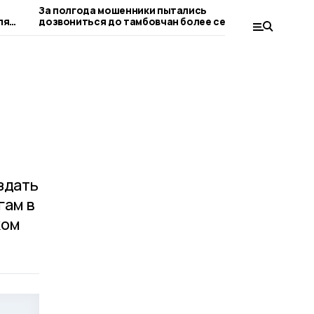
За полгода мошенники пытались
Пичаевцам
ля
дозвониться до тамбовчан более семи
безопасно
миллионов раз
здать
гам в
ком