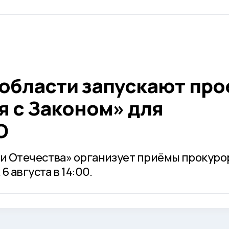
 области запускают про
я с Законом» для
О
и Отечества» организует приёмы прокуро
 августа в 14:00.