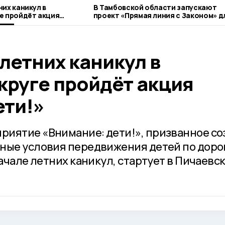
их каникул в
В Тамбовской области запускают
е пройдёт акция
проект «Прямая линия с Законом» д
»
ветеранов СВО
летних каникул в
круге пройдёт акция
ети!»
иятие «Внимание: дети!», призванное со
ные условия передвижения детей по доро
начале летних каникул, стартует в Пичаевс