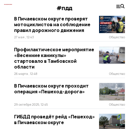
#пдд
В Пичаевском округе проверят
мотоциклистов на соблюдение
правил дорожного движения
27 мая , 12:43
Общество
Профилактическое мероприятие
«Весенние каникулы»
стартовало в Тамбовской
области
26 марта , 12:48
Общество
В Пичаевском округе проходит
операция «Пешеход-дорога»
29 октября 2025, 12:45
Общество
ГИБДД проведёт рейд «Пешеход»
в Пичаевском округе